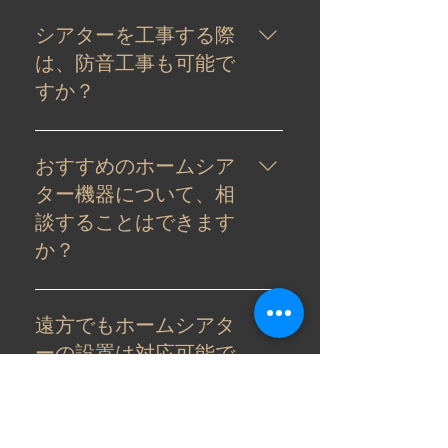
状況によって異なりますが、新築
で8～16畳1室の場合、事前インス
シアターを工事する際
トール費8万円～、機材費12万円～
は、防音工事も可能で
を目安にお考えください。エクス
すか？
ペでシアター構築にあたって頂戴
している費用は、下記の通りで
はい、可能です。ご近所のみなさ
す。 1.事前インストール費（お客
まにご迷惑をおかけしないよう、
おすすめのホームシア
様のご要望をビルダーに伝えるた
防音工事を行います。
ター機器について、相
めの経費） 2.機材費（プロジェク
談することはできます
ター・アンプ・スピーカーなどの
購入費） 3.設置工事費（スクリー
か？
ン設置、ケーブル通線、機器の設
置・設定・調整費） 4.実費経費
はい、可能です。当社にお越しに
（交通費などの実費経費）
なるお客様の中には、「メーカー
遠方でもホームシアタ
のパンフレットやHPを見ても、ど
ーの設置は対応可能で
のホームシアター機器を選べばい
すか？
いか分からない」というお悩みを
お抱えの方が多くいらっしゃいま
はい、日本全国対応可能です。エ
す。専門店としての豊富なノウハ