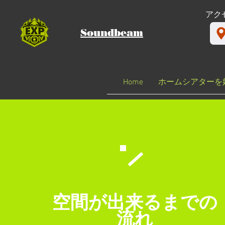
​アク
Soundbeam
Home
ホームシアターを
空間が出来るまでの
​流れ